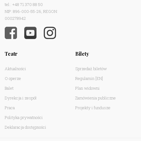
tel.: +48 71 370 88 50
NIP: 896-000-55-26, REGON:
000278942
Teatr
Bilety
Aktualności
Sprzedaż biletów
O operze
Regulamin
[EN]
Balet
Plan widowni
Dyrekcja i zespół
Zamówienia publiczne
Praca
Projekty i fundusze
Polityka prywatności
Deklaracja dostępności