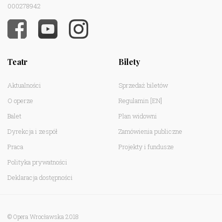
000278942
Teatr
Bilety
Aktualności
Sprzedaż biletów
O operze
Regulamin
[EN]
Balet
Plan widowni
Dyrekcja i zespół
Zamówienia publiczne
Praca
Projekty i fundusze
Polityka prywatności
Deklaracja dostępności
© Opera Wrocławska 2018