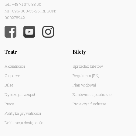
tel.: +48 71 370 88 50
NIP: 896-000-55-26, REGON:
000278942
Teatr
Bilety
Aktualności
Sprzedaż biletów
O operze
Regulamin
[EN]
Balet
Plan widowni
Dyrekcja i zespół
Zamówienia publiczne
Praca
Projekty i fundusze
Polityka prywatności
Deklaracja dostępności