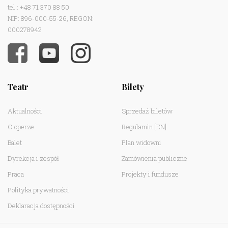
tel.: +48 71 370 88 50
NIP: 896-000-55-26, REGON:
000278942
Teatr
Bilety
Aktualności
Sprzedaż biletów
O operze
Regulamin
[EN]
Balet
Plan widowni
Dyrekcja i zespół
Zamówienia publiczne
Praca
Projekty i fundusze
Polityka prywatności
Deklaracja dostępności