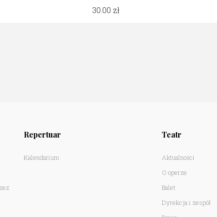
30.00
Repertuar
Teatr
Kalendarium
Aktualności
O operze
rzez
Balet
Dyrekcja i zespół