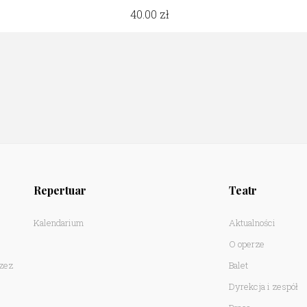
40.00
Repertuar
Teatr
Kalendarium
Aktualności
O operze
rzez
Balet
Dyrekcja i zespół