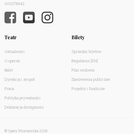
000278942
Teatr
Bilety
Aktualności
Sprzedaż biletów
O operze
Regulamin
[EN]
Balet
Plan widowni
Dyrekcja i zespół
Zamówienia publiczne
Praca
Projekty i fundusze
Polityka prywatności
Deklaracja dostępności
© Opera Wrocławska 2018