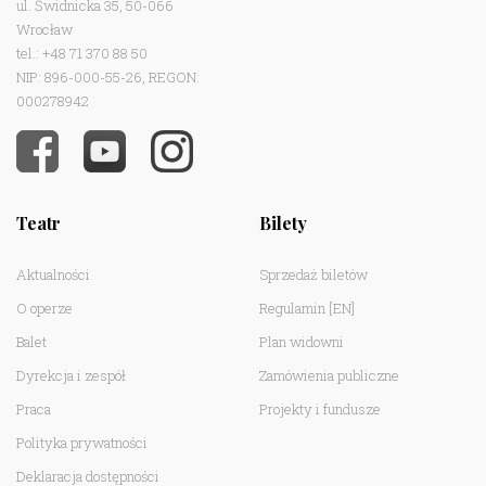
ul. Świdnicka 35, 50-066
Wrocław
tel.: +48 71 370 88 50
NIP: 896-000-55-26, REGON:
000278942
Teatr
Bilety
Aktualności
Sprzedaż biletów
O operze
Regulamin
[EN]
Balet
Plan widowni
Dyrekcja i zespół
Zamówienia publiczne
Praca
Projekty i fundusze
Polityka prywatności
Deklaracja dostępności