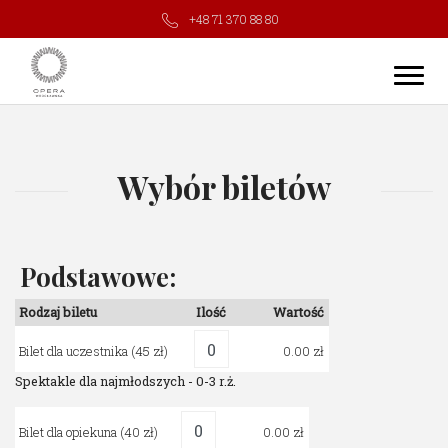
+48 71 370 88 80
Wybór biletów
Podstawowe:
Rodzaj biletu
Ilość
Wartość
Bilet dla uczestnika
(45 zł)
0.00
Spektakle dla najmłodszych - 0-3 r.ż.
Bilet dla opiekuna
(40 zł)
0.00