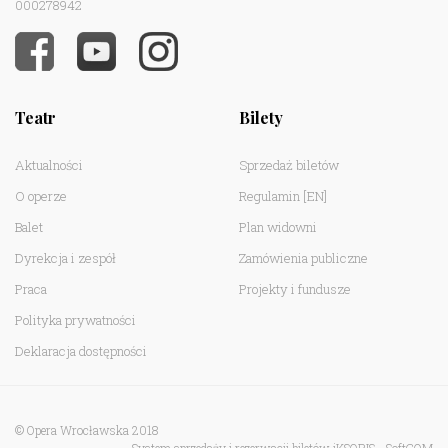
000278942
Teatr
Bilety
Aktualności
Sprzedaż biletów
O operze
Regulamin
[EN]
Balet
Plan widowni
Dyrekcja i zespół
Zamówienia publiczne
Praca
Projekty i fundusze
Polityka prywatności
Deklaracja dostępności
© Opera Wrocławska 2018