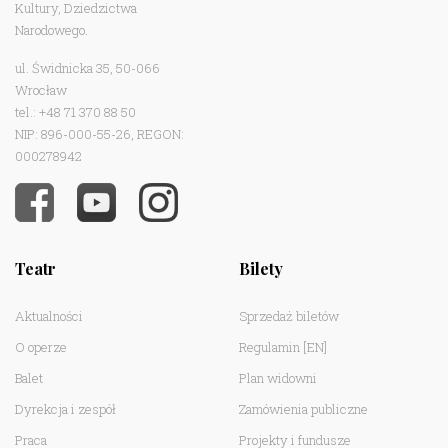
Kultury, Dziedzictwa
Narodowego.
ul. Świdnicka 35, 50-066
Wrocław
tel.: +48 71 370 88 50
NIP: 896-000-55-26, REGON:
000278942
Teatr
Bilety
Aktualności
Sprzedaż biletów
O operze
Regulamin
[EN]
Balet
Plan widowni
Dyrekcja i zespół
Zamówienia publiczne
Praca
Projekty i fundusze