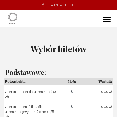
+48 71 370 88 80
Wybór biletów
Podstawowe:
Rodzaj biletu
Ilość
Wartość
Operanki - bilet dla uczestnika
(30
0.00
zł)
Operanki - cena biletu dla 1
0.00
uczestnika przy min. 2 dzieci
(25
zł)