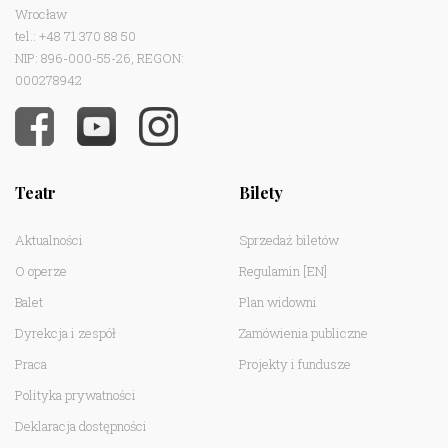
Wrocław
tel.: +48 71 370 88 50
NIP: 896-000-55-26, REGON:
000278942
Teatr
Bilety
Aktualności
Sprzedaż biletów
O operze
Regulamin
[EN]
Balet
Plan widowni
Dyrekcja i zespół
Zamówienia publiczne
Praca
Projekty i fundusze
Polityka prywatności
Deklaracja dostępności