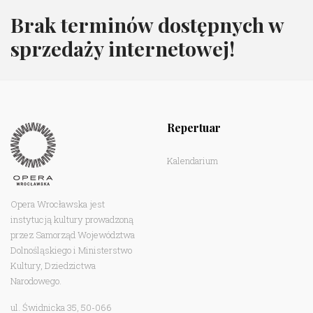
Brak terminów dostępnych w
sprzedaży internetowej!
Repertuar
Kalendarium
Opera Wrocławska jest
instytucją kultury prowadzoną
przez Samorząd Województwa
Dolnośląskiego i Ministerstwo
Kultury, Dziedzictwa
Narodowego.
ul. Świdnicka 35, 50-066