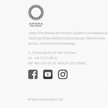
Opera Wrocławska jest instytucją kultury prowadzoną p
Samorząd Województwa Dolnośląskiego i Ministerstwo
Kultury, Dziedzictwa Narodowego.
ul. Świdnicka 35, 50-066 Wrocław
tel.: +48 71 370 88 50
NIP: 896-000-55-26, REGON: 000278942
© Opera Wrocławska 2018