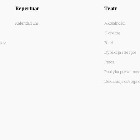
Repertuar
Teatr
Kalendarium
Aktualności
O operze
rzez
Balet
Dyrekcja i zespół
Praca
Polityka prywatnoś
Deklaracja dostępno