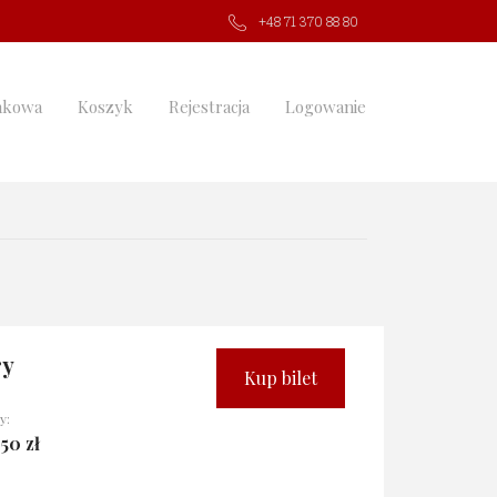
+48 71 370 88 80
nkowa
Koszyk
Rejestracja
Logowanie
ry
Kup bilet
y:
50 zł