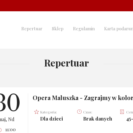
Repertuar
Sklep
Regulamin
Karta podaru
Repertuar
30
Opera Maluszka - Zagrajmy w kolo
Kategoria:
Czas:
Cen
Dla dzieci
Brak danych
45-
maj, Nd
11:00