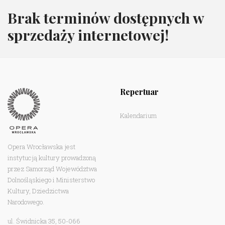
Brak terminów dostępnych w
sprzedaży internetowej!
Repertuar
Kalendarium
Opera Wrocławska jest
instytucją kultury prowadzoną
przez Samorząd Województwa
Dolnośląskiego i Ministerstwo
Kultury, Dziedzictwa
Narodowego.
ul. Świdnicka 35, 50-066