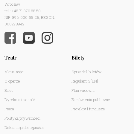
Wrocław
tel.: +48 71 370 88 50
NIP: 896-000-55-26, REGON:
000278942
Teatr
Bilety
Aktualności
Sprzedaż biletów
O operze
Regulamin
[EN]
Balet
Plan widowni
Dyrekcja i zespół
Zamówienia publiczne
Praca
Projekty i fundusze
Polityka prywatności
Deklaracja dostępności