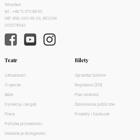
Wrocław
tel.: +48 71 370 88 50
NIP: 896-000-55-26, REGON:
000278942
Teatr
Bilety
Aktualności
Sprzedaż biletów
O operze
Regulamin
[EN]
Balet
Plan widowni
Dyrekcja i zespół
Zamówienia publiczne
Praca
Projekty i fundusze
Polityka prywatności
Deklaracja dostępności