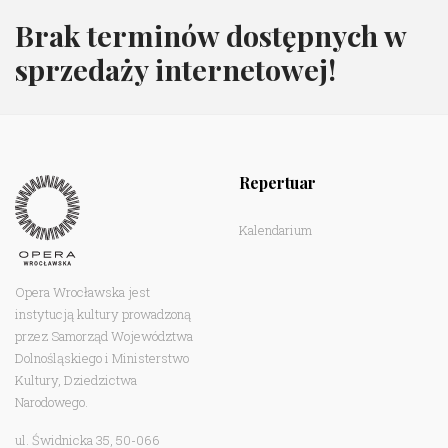
Brak terminów dostępnych w
sprzedaży internetowej!
Repertuar
Kalendarium
Opera Wrocławska jest
instytucją kultury prowadzoną
przez Samorząd Województwa
Dolnośląskiego i Ministerstwo
Kultury, Dziedzictwa
Narodowego.
ul. Świdnicka 35, 50-066