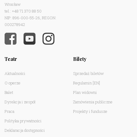
Wrocław
tel.: +48 71 370 88 50
NIP: 896-000-55-26, REGON:
000278942
Teatr
Bilety
Aktualności
Sprzedaż biletów
O operze
Regulamin
[EN]
Balet
Plan widowni
Dyrekcja i zespół
Zamówienia publiczne
Praca
Projekty i fundusze
Polityka prywatności
Deklaracja dostępności