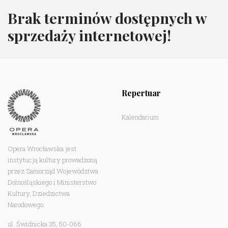
Brak terminów dostępnych w
sprzedaży internetowej!
Repertuar
Kalendarium
Opera Wrocławska jest
instytucją kultury prowadzoną
przez Samorząd Województwa
Dolnośląskiego i Ministerstwo
Kultury, Dziedzictwa
Narodowego.
ul. Świdnicka 35, 50-066