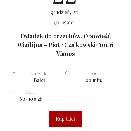
grudzień, Wt
19:00
Dziadek do orzechów. Opowieść
Wigilijna – Piotr Czajkowski/ Youri
Vámos
Kategoria:
Czas:
Balet
120 min.
Ceny:
60-300 zł
Kup bilet