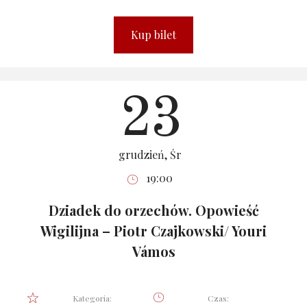
Kup bilet
23
grudzień, Śr
19:00
Dziadek do orzechów. Opowieść
Wigilijna – Piotr Czajkowski/ Youri
Vámos
Kategoria:
Czas: