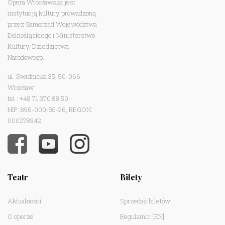
Opera Wrocławska jest
instytucją kultury prowadzoną
przez Samorząd Województwa
Dolnośląskiego i Ministerstwo
Kultury, Dziedzictwa
Narodowego.
ul. Świdnicka 35, 50-066
Wrocław
tel.: +48 71 370 88 50
NIP: 896-000-55-26, REGON:
000278942
Teatr
Bilety
Aktualności
Sprzedaż biletów
O operze
Regulamin
[EN]