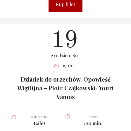
Kup bilet
19
grudzień, So
19:00
Dziadek do orzechów. Opowieść
Wigilijna – Piotr Czajkowski/ Youri
Vámos
Kategoria:
Czas:
Balet
120 min.