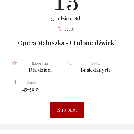
13
grudzień, Nd
12:10
Opera Maluszka - Utulone dźwięki
Kategoria:
Czas:
Dla dzieci
Brak danych
Ceny:
45-50 zł
Kup bilet