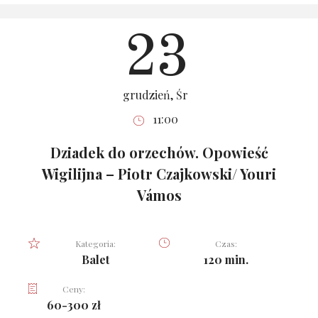
23
grudzień, Śr
11:00
Dziadek do orzechów. Opowieść
Wigilijna – Piotr Czajkowski/ Youri
Vámos
Kategoria:
Czas:
Balet
120 min.
Ceny:
60-300 zł