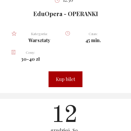
EduOpera - OPERANKI
Kategoria:
Czas:
Warsztaty
45 min.
Ceny:
30-40 zł
Kup bilet
12
grudzień, So