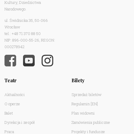
Kultury, Dziedzictwa
Narodowego.
ul. Świdnicka 35, 50-066
Wrocław
tel.: +48 71 370 88 50
NIP: 896-000-55-26, REGON:
000278942
Teatr
Bilety
Aktualności
Sprzedaż biletów
O operze
Regulamin
[EN]
Balet
Plan widowni
Dyrekcja i zespół
Zamówienia publiczne
Praca
Projekty i fundusze