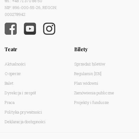
tel.: +48 71 370 88 50
NIP: 896-000-55-26, REGON:
000278942
Teatr
Bilety
Aktualności
Sprzedaż biletów
O operze
Regulamin
[EN]
Balet
Plan widowni
Dyrekcja i zespół
Zamówienia publiczne
Praca
Projekty i fundusze
Polityka prywatności
Deklaracja dostępności