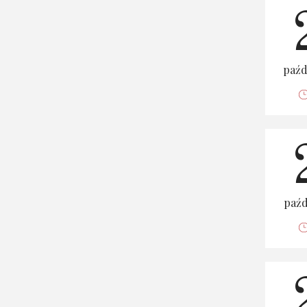
paźd
paźd