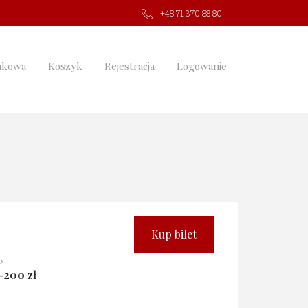
+48 71 370 88 80
nkowa
Koszyk
Rejestracja
Logowanie
Kup bilet
y:
-200 zł