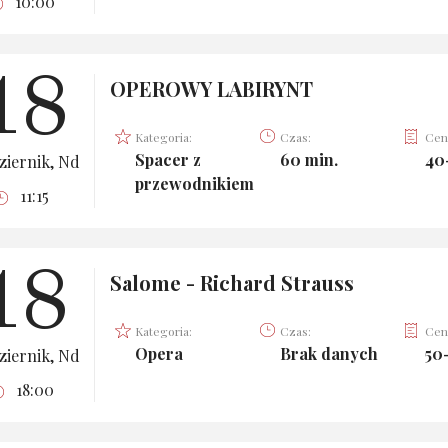
10:00
18
OPEROWY LABIRYNT
Kategoria:
Czas:
Cen
Spacer z
60 min.
40
ziernik, Nd
przewodnikiem
11:15
18
Salome - Richard Strauss
Kategoria:
Czas:
Cen
Opera
Brak danych
50
ziernik, Nd
18:00