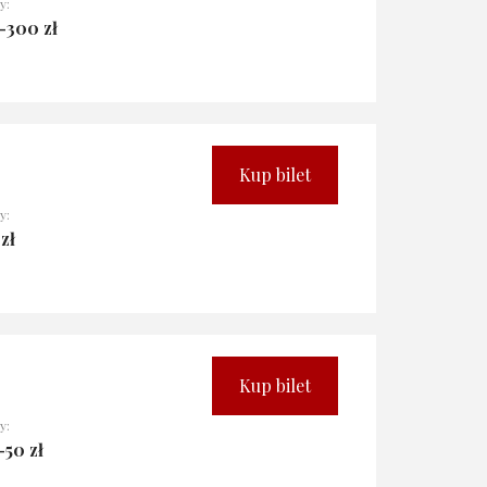
y:
-300 zł
Kup bilet
y:
zł
Kup bilet
y:
-50 zł