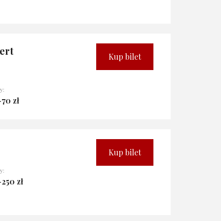
ert
Kup bilet
y:
-70 zł
Kup bilet
y:
-250 zł