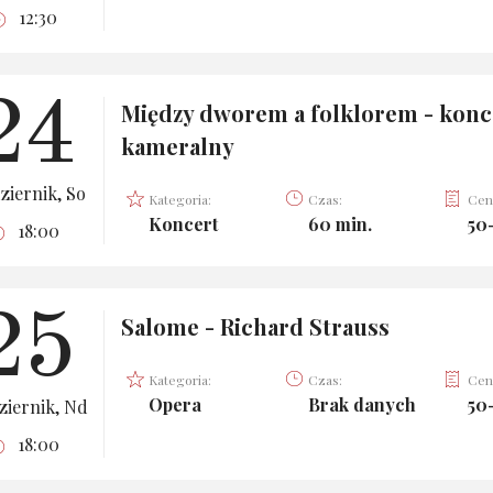
12:30
24
Między dworem a folklorem - konc
kameralny
ziernik, So
Kategoria:
Czas:
Cen
Koncert
60 min.
50
18:00
25
Salome - Richard Strauss
Kategoria:
Czas:
Cen
Opera
Brak danych
50
ziernik, Nd
18:00