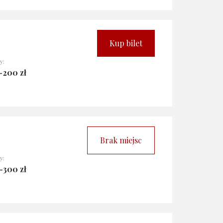
Kup bilet
y:
-200 zł
Brak miejsc
y:
-300 zł