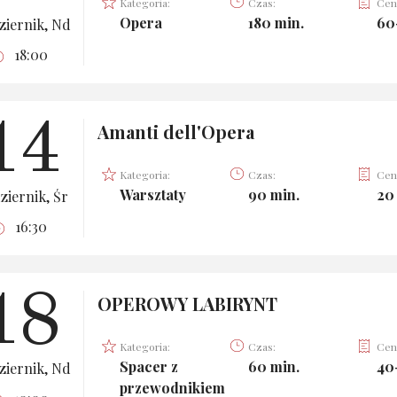
Kategoria:
Czas:
Cen
Opera
180 min.
60
ziernik, Nd
18:00
14
Amanti dell'Opera
Kategoria:
Czas:
Cen
Warsztaty
90 min.
20 
ziernik, Śr
16:30
18
OPEROWY LABIRYNT
Kategoria:
Czas:
Cen
Spacer z
60 min.
40
ziernik, Nd
przewodnikiem