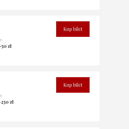
Kup bilet
y:
-50 zł
Kup bilet
y:
-250 zł