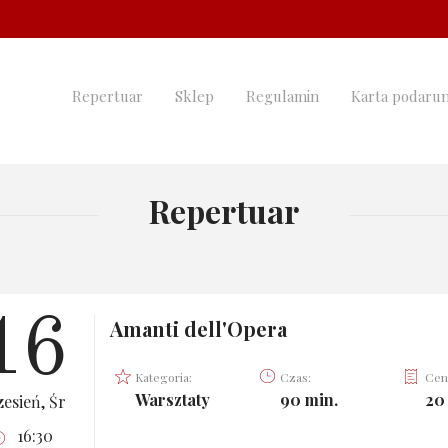
Repertuar
Sklep
Regulamin
Karta podaru
Repertuar
16
Amanti dell'Opera
Kategoria:
Czas:
Cen
Warsztaty
90 min.
20 
esień, Śr
16:30