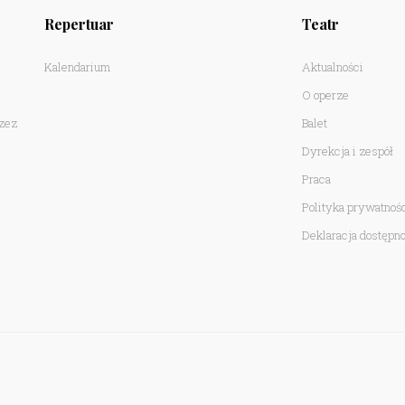
Repertuar
Teatr
Kalendarium
Aktualności
O operze
rzez
Balet
Dyrekcja i zespół
Praca
Polityka prywatnoś
Deklaracja dostępno