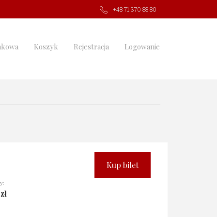
+48 71 370 88 80
nkowa
Koszyk
Rejestracja
Logowanie
Kup bilet
y:
zł