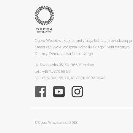
Opera Wrocławska jest instytucją kultury prowadzoną p
Samorząd Województwa Dolnośląskiego i Ministerstwo
Kultury, Dziedzictwa Narodowego.
ul. Świdnicka 35, 50-066 Wrocław
tel.: +48 71 370 88 50
NIP: 896-000-55-26, REGON: 000278942
© Opera Wrocławska 2018