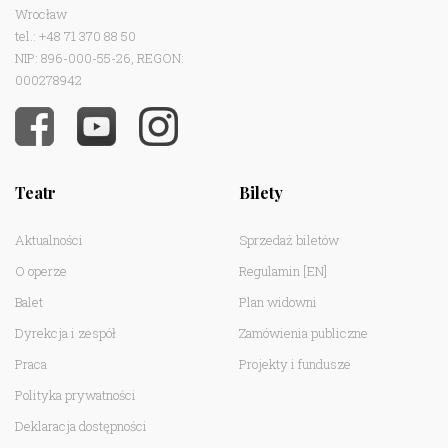
Wrocław
tel.: +48 71 370 88 50
NIP: 896-000-55-26, REGON:
000278942
Teatr
Bilety
Aktualności
Sprzedaż biletów
O operze
Regulamin
[EN]
Balet
Plan widowni
Dyrekcja i zespół
Zamówienia publiczne
Praca
Projekty i fundusze
Polityka prywatności
Deklaracja dostępności