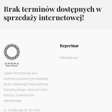
Brak terminów dostępnych w
sprzedaży internetowej!
Repertuar
Kalendarium
Opera Wrocławska jest
instytucją kultury prowadzoną
przez Samorząd Województwa
Dolnośląskiego i Ministerstwo
Kultury, Dziedzictwa
Narodowego.
ul. Świdnicka 35, 50-066