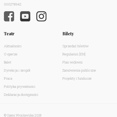
000278942
Teatr
Bilety
Aktualności
Sprzedaż biletów
O operze
Regulamin
[EN]
Balet
Plan widowni
Dyrekcja i zespół
Zamówienia publiczne
Praca
Projekty i fundusze
Polityka prywatności
Deklaracja dostępności
© Opera Wrocławska 2018