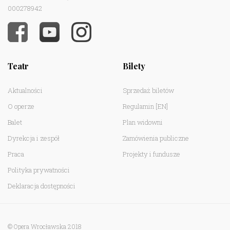
000278942
Teatr
Bilety
Aktualności
Sprzedaż biletów
O operze
Regulamin
[EN]
Balet
Plan widowni
Dyrekcja i zespół
Zamówienia publiczne
Praca
Projekty i fundusze
Polityka prywatności
Deklaracja dostępności
© Opera Wrocławska 2018