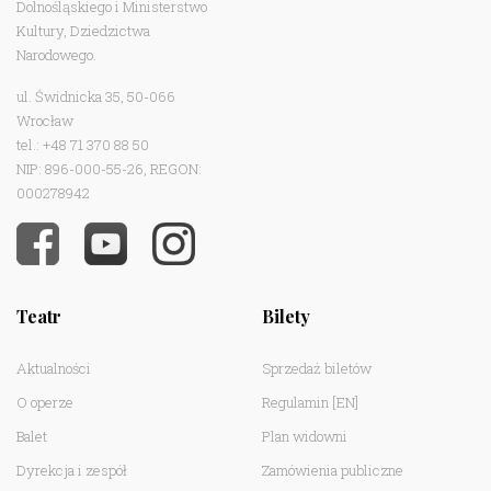
Dolnośląskiego i Ministerstwo
Kultury, Dziedzictwa
Narodowego.
ul. Świdnicka 35, 50-066
Wrocław
tel.: +48 71 370 88 50
NIP: 896-000-55-26, REGON:
000278942
Teatr
Bilety
Aktualności
Sprzedaż biletów
O operze
Regulamin
[EN]
Balet
Plan widowni
Dyrekcja i zespół
Zamówienia publiczne