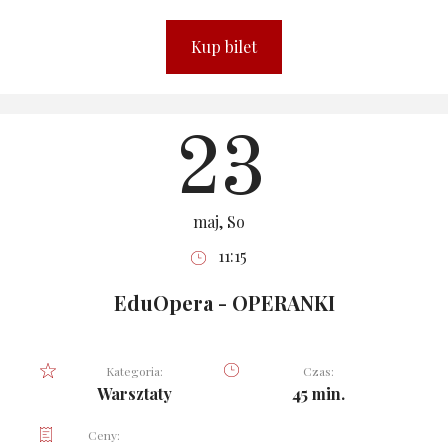
Kup bilet
23
maj, So
11:15
EduOpera - OPERANKI
Kategoria:
Czas:
Warsztaty
45 min.
Ceny: