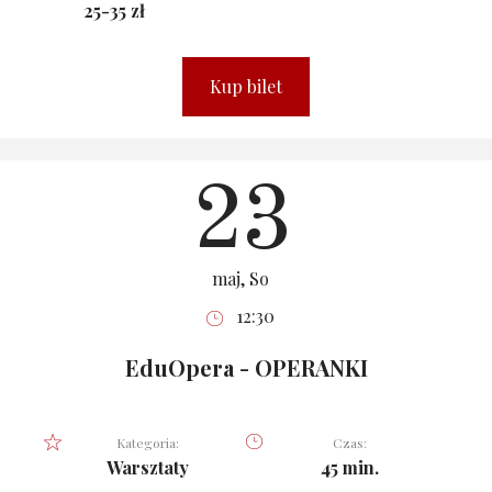
25-35 zł
Kup bilet
23
maj, So
12:30
EduOpera - OPERANKI
Kategoria:
Czas:
Warsztaty
45 min.