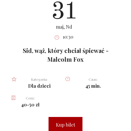
31
maj, Nd
10:30
Sid, wąż, który chciał śpiewać -
Malcolm Fox
Kategoria:
Czas:
Dla dzieci
45 min.
Ceny:
40-50 zł
Kup bilet