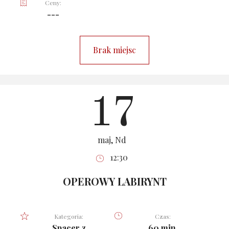
Ceny:
---
Brak miejsc
17
maj, Nd
12:30
OPEROWY LABIRYNT
Kategoria:
Czas:
Spacer z
60 min.