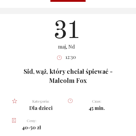
31
maj, Nd
12:30
Sid, wąż, który chciał śpiewać -
Malcolm Fox
Kategoria:
Czas:
Dla dzieci
45 min.
Ceny:
40-50 zł