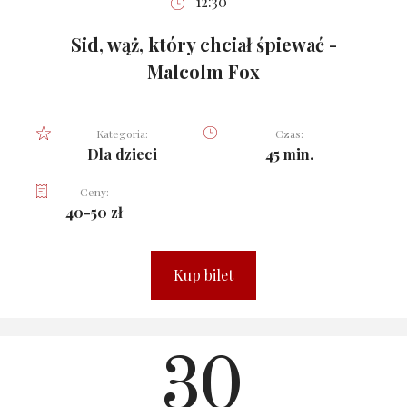
12:30
Sid, wąż, który chciał śpiewać -
Malcolm Fox
Kategoria:
Czas:
Dla dzieci
45 min.
Ceny:
40-50 zł
Kup bilet
30