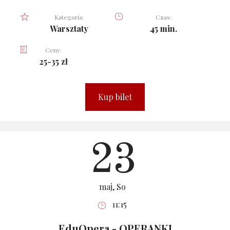
Kategoria:
Czas:
Warsztaty
45 min.
Ceny:
25-35 zł
Kup bilet
23
maj, So
11:15
EduOpera - OPERANKI