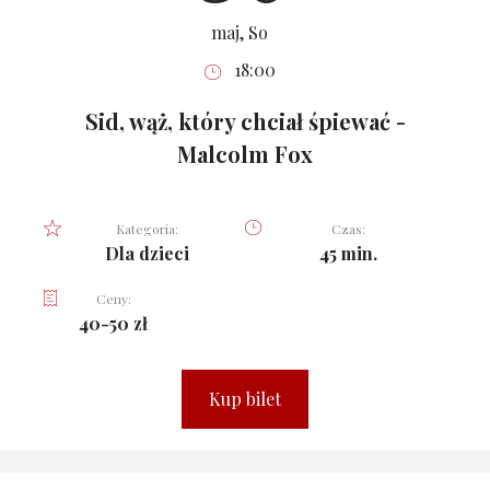
maj, So
18:00
Sid, wąż, który chciał śpiewać -
Malcolm Fox
Kategoria:
Czas:
Dla dzieci
45 min.
Ceny:
40-50 zł
Kup bilet