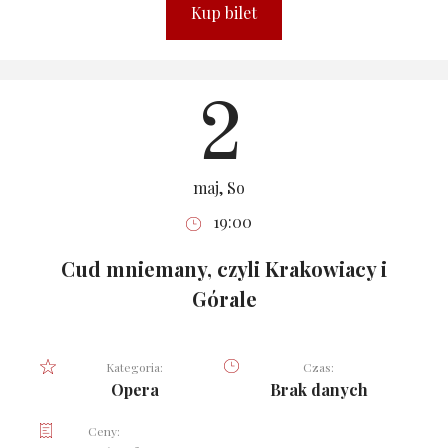
Kup bilet
2
maj, So
19:00
Cud mniemany, czyli Krakowiacy i
Górale
Kategoria:
Czas:
Opera
Brak danych
Ceny: