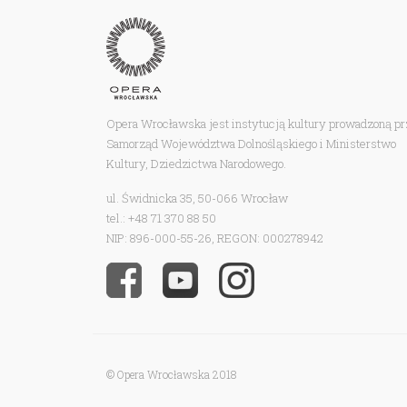
Opera Wrocławska jest instytucją kultury prowadzoną p
Samorząd Województwa Dolnośląskiego i Ministerstwo
Kultury, Dziedzictwa Narodowego.
ul. Świdnicka 35, 50-066 Wrocław
tel.: +48 71 370 88 50
NIP: 896-000-55-26, REGON: 000278942
© Opera Wrocławska 2018