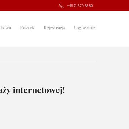
+48 71 370 88 80
nkowa
Koszyk
Rejestracja
Logowanie
ży internetowej!