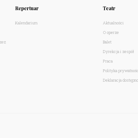
Repertuar
Teatr
Kalendarium
Aktualności
O operze
rzez
Balet
Dyrekcja i zespół
Praca
Polityka prywatnoś
Deklaracja dostępno