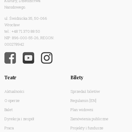
Kultury, Dziedzictwa
Narodowego.
ul. Świdnicka 35, 50-066
Wrocław
tel.: +48 71 370 88 50
NIP: 896-000-55-26, REGON:
000278942
Teatr
Bilety
Aktualności
Sprzedaż biletów
O operze
Regulamin
[EN]
Balet
Plan widowni
Dyrekcja i zespół
Zamówienia publiczne
Praca
Projekty i fundusze