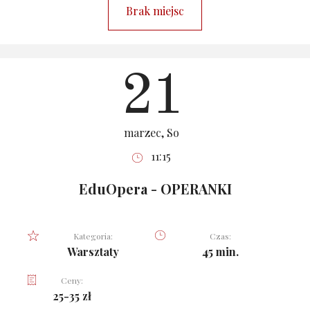
Brak miejsc
21
marzec, So
11:15
EduOpera - OPERANKI
Kategoria:
Czas:
Warsztaty
45 min.
Ceny:
25-35 zł