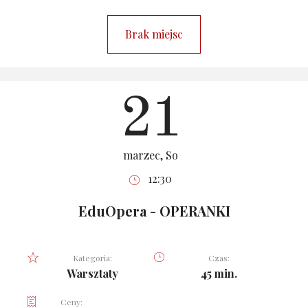
Brak miejsc
21
marzec, So
12:30
EduOpera - OPERANKI
Kategoria:
Czas:
Warsztaty
45 min.
Ceny: