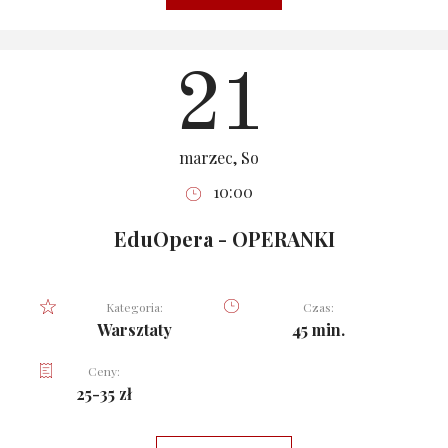
21
marzec, So
10:00
EduOpera - OPERANKI
Kategoria:
Czas:
Warsztaty
45 min.
Ceny:
25-35 zł