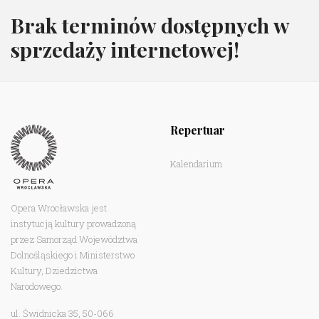
Brak terminów dostępnych w
sprzedaży internetowej!
Repertuar
Kalendarium
Opera Wrocławska jest
instytucją kultury prowadzoną
przez Samorząd Województwa
Dolnośląskiego i Ministerstwo
Kultury, Dziedzictwa
Narodowego.
ul. Świdnicka 35, 50-066