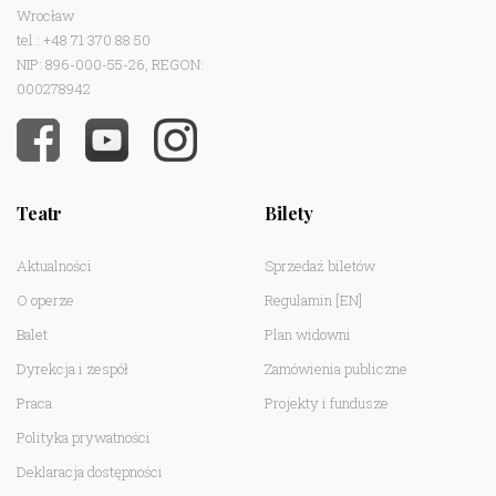
Wrocław
tel.: +48 71 370 88 50
NIP: 896-000-55-26, REGON:
000278942
Teatr
Bilety
Aktualności
Sprzedaż biletów
O operze
Regulamin
[EN]
Balet
Plan widowni
Dyrekcja i zespół
Zamówienia publiczne
Praca
Projekty i fundusze
Polityka prywatności
Deklaracja dostępności