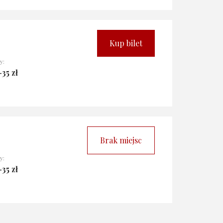
Kup bilet
y:
35 zł
Brak miejsc
y:
35 zł