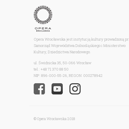
Opera Wrocławska jest instytucją kultury prowadzoną p
Samorząd Województwa Dolnośląskiego i Ministerstwo
Kultury, Dziedzictwa Narodowego.
ul. Świdnicka 35, 50-066 Wrocław
tel.: +48 71 370 88 50
NIP: 896-000-55-26, REGON: 000278942
© Opera Wrocławska 2018