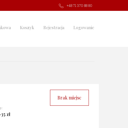
+48 71 370 88 80
nkowa
Koszyk
Rejestracja
Logowanie
Brak miejsc
y:
35 zł