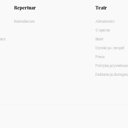
Repertuar
Teatr
Kalendarium
Aktualności
O operze
rzez
Balet
Dyrekcja i zespół
Praca
Polityka prywatnoś
Deklaracja dostępno