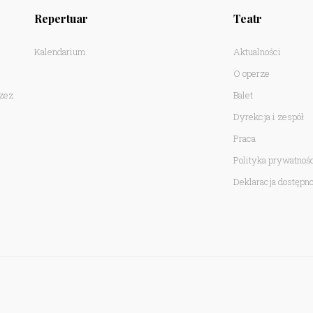
Repertuar
Teatr
Kalendarium
Aktualności
O operze
rzez
Balet
Dyrekcja i zespół
Praca
Polityka prywatnoś
Deklaracja dostępno