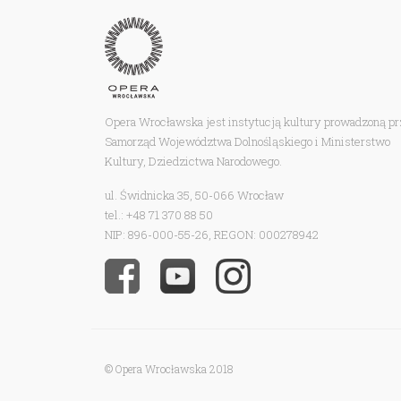
Opera Wrocławska jest instytucją kultury prowadzoną p
Samorząd Województwa Dolnośląskiego i Ministerstwo
Kultury, Dziedzictwa Narodowego.
ul. Świdnicka 35, 50-066 Wrocław
tel.: +48 71 370 88 50
NIP: 896-000-55-26, REGON: 000278942
© Opera Wrocławska 2018