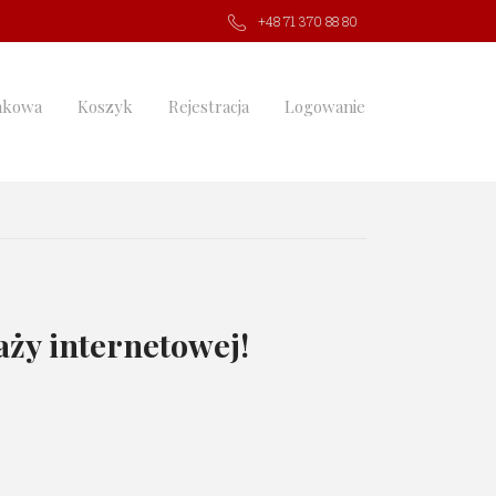
+48 71 370 88 80
nkowa
Koszyk
Rejestracja
Logowanie
ży internetowej!