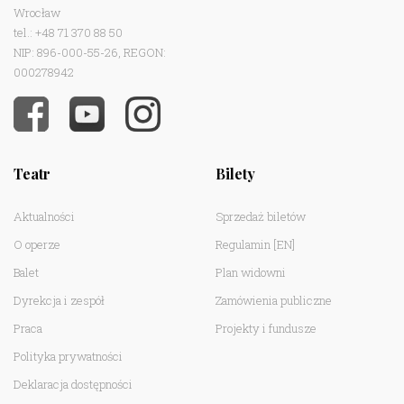
Wrocław
tel.: +48 71 370 88 50
NIP: 896-000-55-26, REGON:
000278942
Teatr
Bilety
Aktualności
Sprzedaż biletów
O operze
Regulamin
[EN]
Balet
Plan widowni
Dyrekcja i zespół
Zamówienia publiczne
Praca
Projekty i fundusze
Polityka prywatności
Deklaracja dostępności