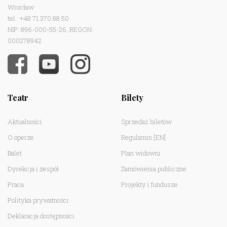
Wrocław
tel.: +48 71 370 88 50
NIP: 896-000-55-26, REGON:
000278942
Teatr
Bilety
Aktualności
Sprzedaż biletów
O operze
Regulamin
[EN]
Balet
Plan widowni
Dyrekcja i zespół
Zamówienia publiczne
Praca
Projekty i fundusze
Polityka prywatności
Deklaracja dostępności