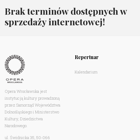
Brak terminów dostępnych w
sprzedaży internetowej!
Repertuar
Kalendarium
Opera Wrocławska jest
instytucją kultury prowadzoną
przez Samorząd Województwa
Dolnośląskiego i Ministerstwo
Kultury, Dziedzictwa
Narodowego.
ul. Świdnicka 35, 50-066