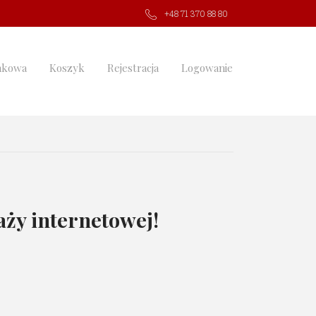
+48 71 370 88 80
nkowa
Koszyk
Rejestracja
Logowanie
ży internetowej!