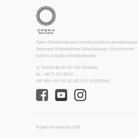
Opera Wrocławska jest instytucją kultury prowadzoną p
Samorząd Województwa Dolnośląskiego i Ministerstwo
Kultury, Dziedzictwa Narodowego.
ul. Świdnicka 35, 50-066 Wrocław
tel.: +48 71 370 88 50
NIP: 896-000-55-26, REGON: 000278942
© Opera Wrocławska 2018