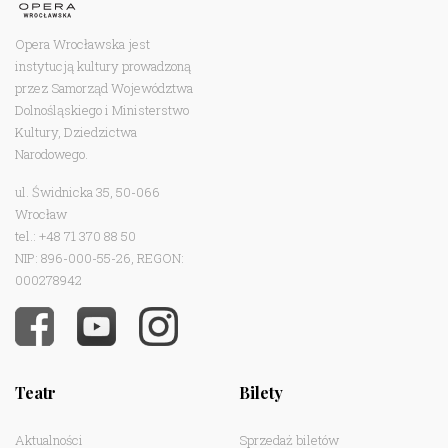
Opera Wrocławska jest
instytucją kultury prowadzoną
przez Samorząd Województwa
Dolnośląskiego i Ministerstwo
Kultury, Dziedzictwa
Narodowego.
ul. Świdnicka 35, 50-066
Wrocław
tel.: +48 71 370 88 50
NIP: 896-000-55-26, REGON:
000278942
Teatr
Bilety
Aktualności
Sprzedaż biletów